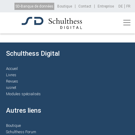
Aller au contenu principal
Top Menu
SD-Banque de données
Boutique
Contact
Entreprise
DE
FR
Schulthess Digital
Accueil
Livres
Revues
iusnet
Modules spécialisés
Autres liens
Boutique
Schulthess Forum