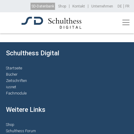
Direkt zum Inhalt
Top Menu
SD-Datenbank
Shop
Kontakt
Unternehmen
DE
FR
Schulthess Digital
Startseite
Bücher
Zeitschriften
iusnet
Fachmodule
Weitere Links
Shop
Schulthess Forum