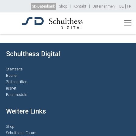
Direkt zum Inhalt
Top Menu
SD-Datenbank
Shop
Kontakt
Unternehmen
DE
FR
Schulthess Digital
Startseite
Bücher
Zeitschriften
iusnet
Fachmodule
Weitere Links
Shop
Schulthess Forum