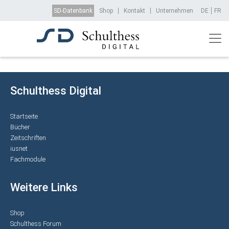
Direkt zum Inhalt
Top Menu
SD-Datenbank
Shop
Kontakt
Unternehmen
DE
FR
Schulthess Digital
Startseite
Bücher
Zeitschriften
iusnet
Fachmodule
Weitere Links
Shop
Schulthess Forum