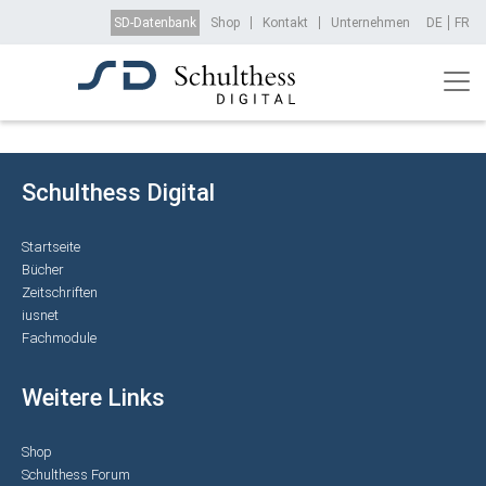
Direkt zum Inhalt
Top Menu
SD-Datenbank
Shop
Kontakt
Unternehmen
DE
FR
Schulthess Digital
Startseite
Bücher
Zeitschriften
iusnet
Fachmodule
Weitere Links
Shop
Schulthess Forum