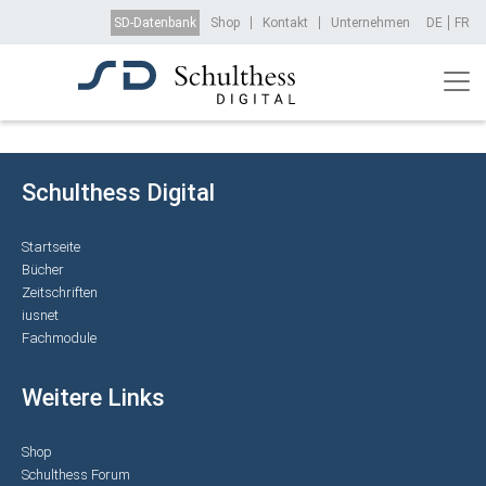
Direkt zum Inhalt
Top Menu
SD-Datenbank
Shop
Kontakt
Unternehmen
DE
FR
Schulthess Digital
Startseite
Bücher
Zeitschriften
iusnet
Fachmodule
Weitere Links
Shop
Schulthess Forum