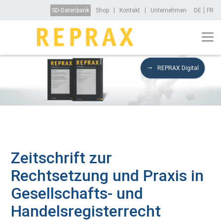
Direkt zum Inhalt
Top Menu
SD-Datenbank
Shop
Kontakt
Unternehmen
DE
FR
REPRAX Digital
Zeitschrift zur
Rechtsetzung und Praxis in
Gesellschafts- und
Handelsregisterrecht